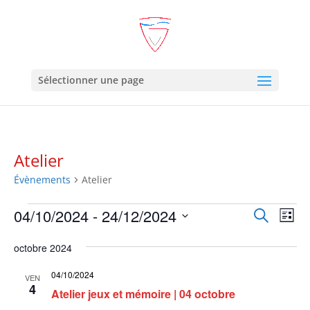
Sélectionner une page
Atelier
Évènements
Atelier
Évènements
Recher
Nav
04/10/2024
 - 
24/12/2024
Recherche
Liste
de
et
Sélectionnez
vue
naviga
octobre 2024
une
Év
de
date.
04/10/2024
VEN
vues
4
Atelier jeux et mémoire | 04 octobre
Évène