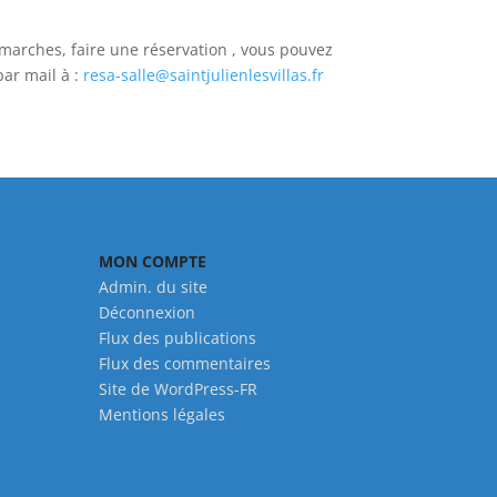
émarches, faire une réservation , vous pouvez
par mail à :
resa-salle@saintjulienlesvillas.fr
MON COMPTE
Admin. du site
Déconnexion
Flux des publications
Flux des commentaires
Site de WordPress-FR
Mentions légales