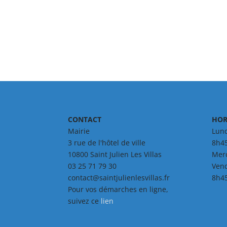
CONTACT
HOR
Mairie
Lund
3 rue de l'hôtel de ville
8h45
10800 Saint Julien Les Villas
Merc
03 25 71 79 30
Vend
contact@saintjulienlesvillas.fr
8h45
Pour vos démarches en ligne,
suivez ce
lien