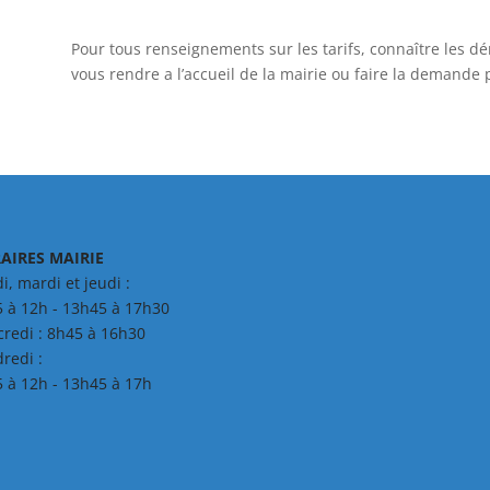
Pour tous renseignements sur les tarifs, connaître les d
vous rendre a l’accueil de la mairie ou faire la demande 
AIRES MAIRIE
i, mardi et jeudi :
 à 12h - 13h45 à 17h30
redi : 8h45 à 16h30
redi :
 à 12h - 13h45 à 17h