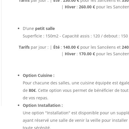
Tarifs
par jour : |
Été
:
230.00 €
pour les Sancéens et
330
|
Hiver
:
260.00 €
pour les Sancéen
D'une
petit salle
Superficie : 150m2 - Capacité assis : 120 / debout : 150
Tarifs
par jour : |
Été
:
140.00 €
pour les Sancéens et
240
|
Hiver
:
170.00 €
pour les Sancéen
Option Cuisine :
Pour chacune des salles, une cuisine équipée est éga
de
80€
. Cette option vous permet de bénéficier de tout 
de vos repas.
Option Installation :
Une option "Installation" est disponible pour un supp
ayant réservé une salle de venir la veille pour install
toute sérénité.