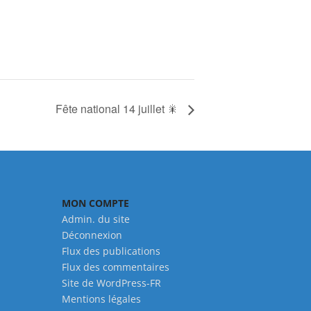
Fête national 14 juillet 🎇
MON COMPTE
Admin. du site
Déconnexion
Flux des publications
Flux des commentaires
Site de WordPress-FR
Mentions légales