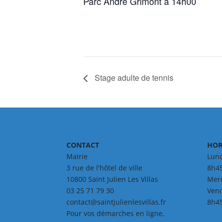
Parc André Grimont à 14h00
Stage adulte de tennis
CONTACT
HOR
Mairie
Lund
3 rue de l'hôtel de ville
8h45
10800 Saint Julien Les Villas
Merc
03 25 71 79 30
Vend
contact@saintjulienlesvillas.fr
8h45
Pour vos démarches en ligne,