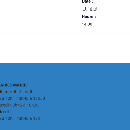
Date :
11 juillet
Heure :
14:00
AIRES MAIRIE
i, mardi et jeudi :
 à 12h - 13h45 à 17h30
redi : 8h45 à 16h30
redi :
 à 12h - 13h45 à 17h