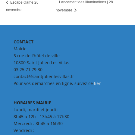
Lancement des illuminations | 28
Escape Game 20
novembre
novembre
CONTACT
Mairie
3 rue de l'hôtel de ville
10800 Saint Julien Les Villas
03 25 71 79 30
contact@saintjulienlesvillas.fr
Pour vos démarches en ligne, suivez ce
lien
HORAIRES MAIRIE
Lundi, mardi et jeudi :
8h45 à 12h - 13h45 à 17h30
Mercredi : 8h45 à 16h30
Vendredi :