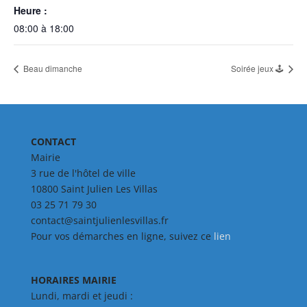
Heure :
08:00 à 18:00
Beau dimanche
Soirée jeux 🕹
CONTACT
Mairie
3 rue de l'hôtel de ville
10800 Saint Julien Les Villas
03 25 71 79 30
contact@saintjulienlesvillas.fr
Pour vos démarches en ligne, suivez ce
lien
HORAIRES MAIRIE
Lundi, mardi et jeudi :