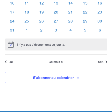
0
0
0
0
0
0
0
10
11
12
13
14
15
16
évènements
évènements
évènements
évènements
évènements
évènements
évènem
0
0
0
0
0
0
0
17
18
19
20
21
22
23
évènements
évènements
évènements
évènements
évènements
évènements
évènem
0
0
0
0
0
0
0
24
25
26
27
28
29
30
évènements
évènements
évènements
évènements
évènements
évènements
évènem
0
0
0
0
0
0
0
31
1
2
3
4
5
6
évènements
évènements
évènements
évènements
évènements
évènements
évènem
Il n’y a pas d’évènements ce jour là.
Notice
Juil
Ce mois-ci
Sep
S’abonner au calendrier