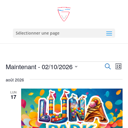
Sélectionner une page
Évènements
Recher
Nav
Maintenant
 - 
02/10/2026
Recherche
Liste
de
et
Sélectionnez
vue
naviga
août 2026
une
Év
de
date.
LUN
vues
17
Évène