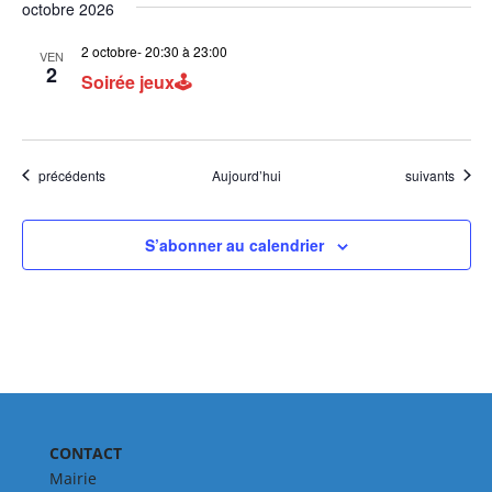
octobre 2026
2 octobre- 20:30
à
23:00
VEN
2
Soirée jeux🕹
Évènements
Évènements
précédents
Aujourd’hui
suivants
S’abonner au calendrier
CONTACT
Mairie